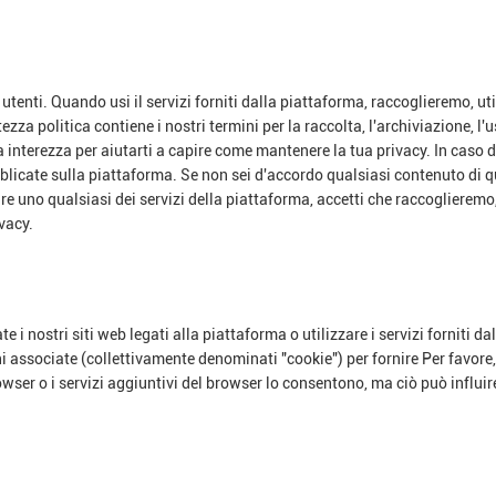
utenti. Quando usi il servizi forniti dalla piattaforma, raccoglieremo, u
zza politica contiene i nostri termini per la raccolta, l'archiviazione, l'
a interezza per aiutarti a capire come mantenere la tua privacy. In caso 
bblicate sulla piattaforma. Se non sei d'accordo qualsiasi contenuto di
zzare uno qualsiasi dei servizi della piattaforma, accetti che raccoglier
vacy.
te i nostri siti web legati alla piattaforma o utilizzare i servizi forniti 
i associate (collettivamente denominati "cookie") per fornire Per favore
wser o i servizi aggiuntivi del browser lo consentono, ma ciò può influire s