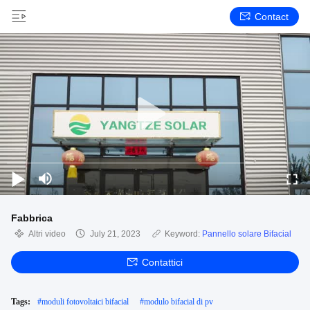
Contact
Fabbrica
Altri video
July 21, 2023
Keyword:
Pannello solare Bifacial
Contattici
Tags:
#
moduli fotovoltaici bifacial
#
modulo bifacial di pv