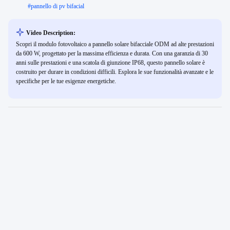
#
pannello di pv bifacial
Video Description:
Scopri il modulo fotovoltaico a pannello solare bifacciale ODM ad alte prestazioni
da 600 W, progettato per la massima efficienza e durata. Con una garanzia di 30
anni sulle prestazioni e una scatola di giunzione IP68, questo pannello solare è
costruito per durare in condizioni difficili. Esplora le sue funzionalità avanzate e le
specifiche per le tue esigenze energetiche.