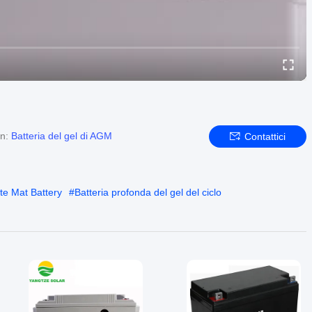
on:
Batteria del gel di AGM
Contattici
te Mat Battery
#
Batteria profonda del gel del ciclo