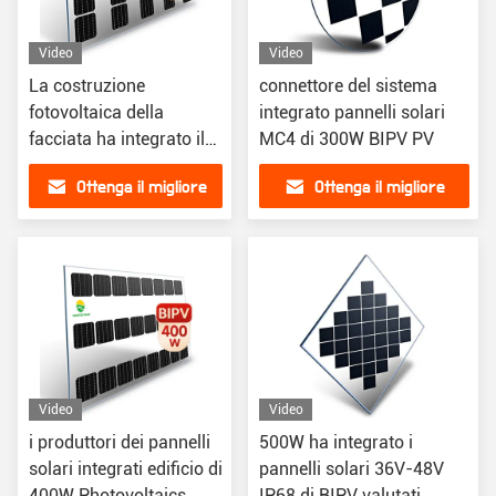
Video
Video
La costruzione
connettore del sistema
fotovoltaica della
integrato pannelli solari
facciata ha integrato il
MC4 di 300W BIPV PV
pannello solare 600W
Ottenga il migliore
Ottenga il migliore
del sistema di Pv
prezzo
prezzo
Video
Video
i produttori dei pannelli
500W ha integrato i
solari integrati edificio di
pannelli solari 36V-48V
400W Photovoltaics
IP68 di BIPV valutati