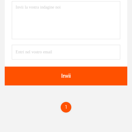
Invii
1