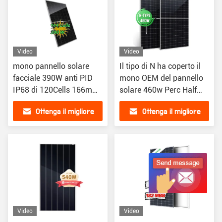
Video
Video
mono pannello solare
Il tipo di N ha coperto il
facciale 390W anti PID
mono OEM del pannello
IP68 di 120Cells 166mm
solare 460w Perc Half
impermeabile
Cut
Ottenga il migliore
Ottenga il migliore
prezzo
prezzo
Video
Video