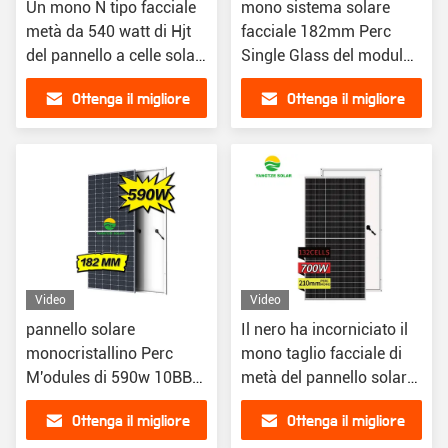
Un mono N tipo facciale
mono sistema solare
metà da 540 watt di Hjt
facciale 182mm Perc
del pannello a celle solari
Single Glass del modulo
ha tagliato 24v
580W
Ottenga il migliore
Ottenga il migliore
prezzo
prezzo
Video
Video
pannello solare
Il nero ha incorniciato il
monocristallino Perc
mono taglio facciale di
M'odules di 590w 10BB
metà del pannello solare
solare
700w 132Cells 210mm
Ottenga il migliore
Ottenga il migliore