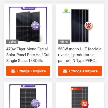
prezzo
prezzo
Video
Video
470w Tiger Mono Facial
560W mono HJT facciale
Solar Panel Perc Half Cut
riveste il produttore di
Single Glass 144Cells
pannelli N Type PERC
Anodized Aluminium
Ottenga il migliore
Ottenga il migliore
Alloy Frame della pila
solare
prezzo
prezzo