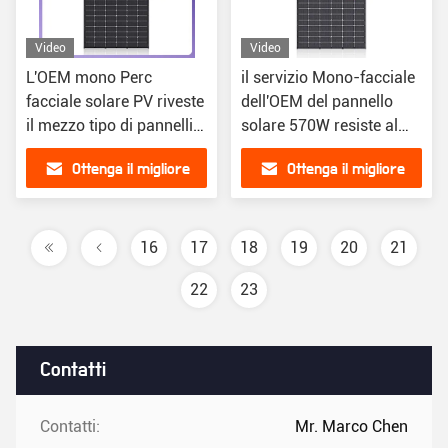
Video
Video
L'OEM mono Perc
il servizio Mono-facciale
facciale solare PV riveste
dell'OEM del pannello
il mezzo tipo di pannelli
solare 570W resiste al
475w di Tyoe N del taglio
carico di vento di PA
Ottenga il migliore
Ottenga il migliore
2400
prezzo
prezzo
16
17
18
19
20
21
22
23
Contatti
Contatti:
Mr. Marco Chen