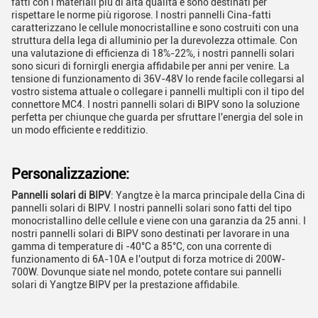
fatti con i materiali più di alta qualità e sono destinati per
rispettare le norme più rigorose. I nostri pannelli Cina-fatti
caratterizzano le cellule monocristalline e sono costruiti con una
struttura della lega di alluminio per la durevolezza ottimale. Con
una valutazione di efficienza di 18%-22%, i nostri pannelli solari
sono sicuri di fornirgli energia affidabile per anni per venire. La
tensione di funzionamento di 36V-48V lo rende facile collegarsi al
vostro sistema attuale o collegare i pannelli multipli con il tipo del
connettore MC4. I nostri pannelli solari di BIPV sono la soluzione
perfetta per chiunque che guarda per sfruttare l'energia del sole in
un modo efficiente e redditizio.
Personalizzazione:
Pannelli solari di BIPV
: Yangtze è la marca principale della Cina di
pannelli solari di BIPV. I nostri pannelli solari sono fatti del tipo
monocristallino delle cellule e viene con una garanzia da 25 anni. I
nostri pannelli solari di BIPV sono destinati per lavorare in una
gamma di temperature di -40°C a 85°C, con una corrente di
funzionamento di 6A-10A e l'output di forza motrice di 200W-
700W. Dovunque siate nel mondo, potete contare sui pannelli
solari di Yangtze BIPV per la prestazione affidabile.