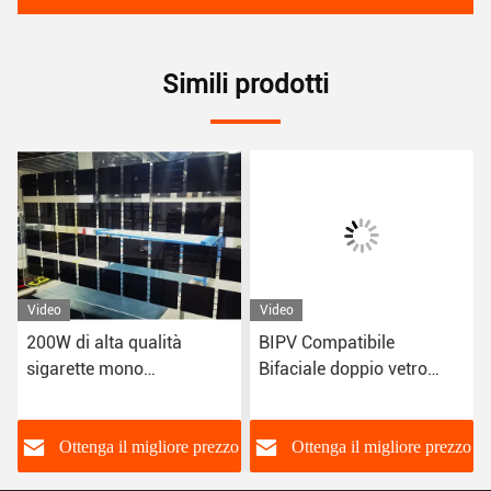
Simili prodotti
Video
Video
200W di alta qualità
BIPV Compatibile
sigarette mono
Bifaciale doppio vetro
fotovoltaico bipv
pannello solare a mezza
trasparente di silicio
cella trasparente 10% E
amorfo doppio vetro
30%
o
Ottenga il migliore prezzo
Ottenga il migliore prezzo
pannelli solari