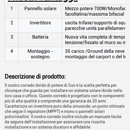
1
Pannello solare
Mezzo potere 700W/Monofacial 
facoltativa/massima bifacial o t
2
Invertitore
uscita trifase/supporto di squil
parecchie unità parallelamente 
3
Batteria
Nuova vita completa di tempi di
tensione/fissato al muro su misu
4
Montaggio -
35 carico /Ground della neve di
sostegno
montaggio del carport o del tett
Descrizione di prodotto:
Il nostro corredo ibrido di potere di Sun è la scelta perfetta per
chiunque che guarda per installare un sistema solare ibrido nella
loro casa o ufficio. Questo corredo è progettato con le componenti
più di alta qualità e comprende una garanzia da 20 anni.
Caratterizza un invertitore puro della sinusoide, un punto ottimale
che segue il regolatore (MPPT) e mono o pannelli solari
policristallini. Il nostro corredo inoltre include un manuale facile
da seguire dell'installazione per assicurare una riuscita
installazione e un sistema duraturo e affidabile.