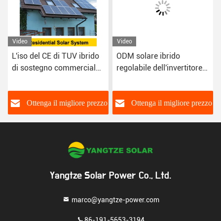
Video
Video
ODM solare ibrido
Fase ibrida policristallina
regolabile dell'invertitore
150kw di Kit Inverter 3 del
dei corredi 250kw di
sistema solare
energia solare
o
Ottenga il migliore prezzo
Ottenga il migliore prezzo
Yangtze Solar Power Co., Ltd.
marco@yangtze-power.com
86-191-5653-3194