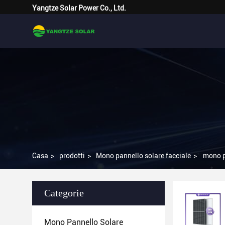
Yangtze Solar Power Co., Ltd.
Casa
>
prodotti
>
Mono pannello solare facciale
>
mono p
Categorie
Mono Pannello Solare