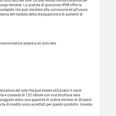
n solo lato del sole. Le sue cellule monocristalline del
 lungo termine. La scatola di giunzione IP68 offre la
completo che può resistere alla corrosione ed all'usura.
nterna del modulo della dissipazione e di aumenti di
ncorniciatura solare a un solo lato
iciatura del sole che può essere utilizzata in varie
a e consiste di 132 cellule con una struttura nera
appoggiato entro una quantità di ordine minimo di 30 pezzi
arta di credito sono accettati per questo prodotto. Investa