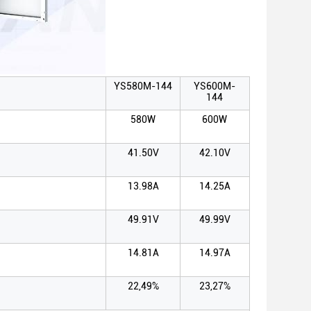
YS580M-144
YS600M-
144
580W
600W
41.50V
42.10V
13.98A
14.25A
49.91V
49.99V
14.81A
14.97A
22,49%
23,27%