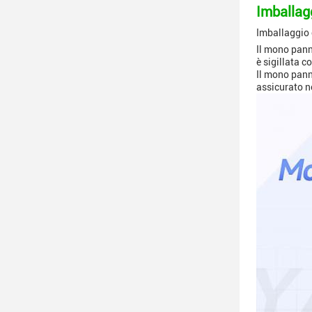
Imballagg
Imballaggio 
Il mono panne
è sigillata c
Il mono panne
assicurato ne