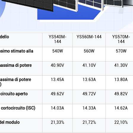
dello
YS540M-
YS560M-144
YS570M-
144
144
simo stimato alla
540W
560W
570W
assima di potere
40.90V
41.10V
41.30V
assima di potere
13.45A
13.63A
13.80A
)
circuito aperto
49.62V
49.72V
49.82V
 cortocircuito (ISC)
14.03A
14.33A
14.62A
 del modulo
21,33%
21,72%
22,10%