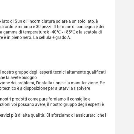
ato di Sun o l'incorniciatura solare a un solo lato, è
di ordine minimo è 30 pezzi. Il termine di consegna è dei
. La gamma di temperature è -40℃~+85℃ e la scatola di
re è in pieno nero. La cellula è grado A.
l nostro gruppo degli esperti tecnici altamente qualificati
che la avete bisogno.
luzione dei problemi, l'installazione e la manutenzione. Se
 tecnico è a disposizione per aiutarvi a risolvere
nostri prodotti come pure forniamo il consiglio e
ioni voi possano avere, il nostro gruppo degli esperti è
vizi più di alta qualità. Ci sforziamo di assicurarci che i