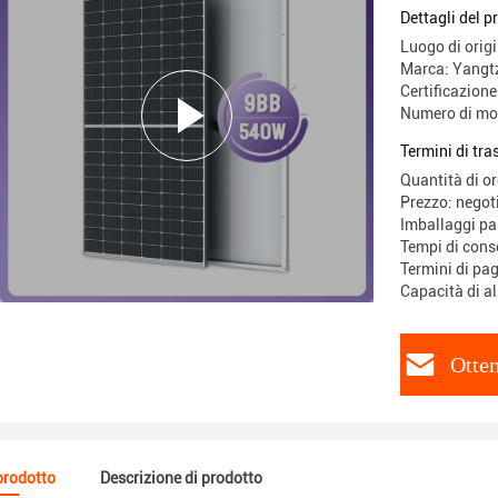
Dettagli del p
Luogo di origi
Marca: Yangt
Certificazio
Numero di mo
Termini di tr
Quantità di o
Prezzo: negot
Imballaggi par
Tempi di cons
Termini di pag
Capacità di a
Otten
 prodotto
Descrizione di prodotto