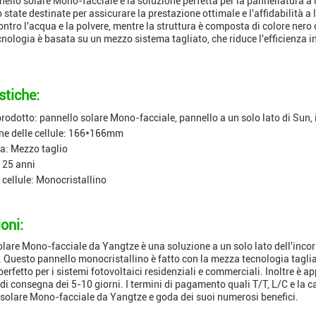
nello solare Mono-facciale è la soluzione perfetta per la pannellatura a u
state destinate per assicurare la prestazione ottimale e l'affidabilità a
ntro l'acqua e la polvere, mentre la struttura è composta di colore nero 
cnologia è basata su un mezzo sistema tagliato, che riduce l'efficienza i
stiche:
rodotto: pannello solare Mono-facciale, pannello a un solo lato di Sun, i
e delle cellule: 166*166mm
a: Mezzo taglio
 25 anni
 cellule: Monocristallino
oni:
olare Mono-facciale da Yangtze è una soluzione a un solo lato dell'incorn
. Questo pannello monocristallino è fatto con la mezza tecnologia tagliat
erfetto per i sistemi fotovoltaici residenziali e commerciali. Inoltre è 
di consegna dei 5-10 giorni. I termini di pagamento quali T/T, L/C e la c
 solare Mono-facciale da Yangtze e goda dei suoi numerosi benefici.