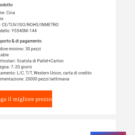
rodotto
ne: Cina
ze
ne: CE/TUV/ISO/ROHS/INMETRO
dello: YS540M-144
asporto & di pagamento
rdine minimo: 30 pezzi
iable
ticolari: Scatola di Pallet+Carton
egna: 7-20 giorni
amento: L/C, T/T, Western Union, carta di credito
limentazione: 20000 pezzi/settimana
ga il migliore prezzo