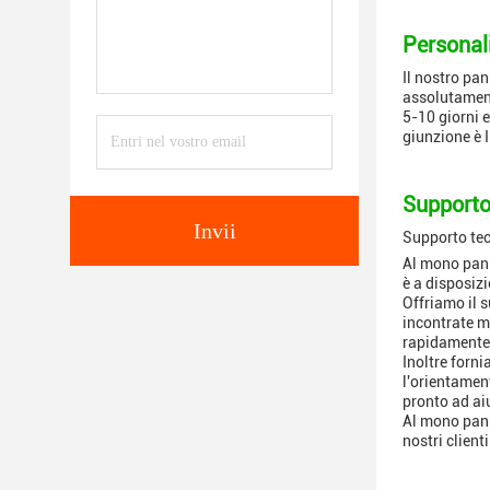
Personal
Il nostro pan
assolutamente
5-10 giorni 
giunzione è I
Supporto 
Invii
Supporto tec
Al mono panne
è a disposizi
Offriamo il s
incontrate ma
rapidamente 
Inoltre forn
l'orientamen
pronto ad ai
Al mono panne
nostri client