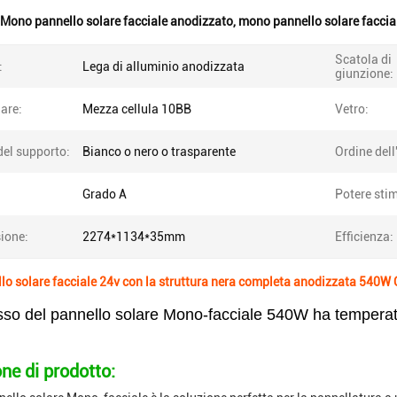
Mono pannello solare facciale anodizzato
,
mono pannello solare faccia
Scatola di
:
Lega di alluminio anodizzata
giunzione:
lare:
Mezza cellula 10BB
Vetro:
del supporto:
Bianco o nero o trasparente
Ordine del
Grado A
Potere sti
ione:
2274*1134*35mm
Efficienza:
o solare facciale 24v con la struttura nera completa anodizzata 540W 
basso del pannello solare Mono-facciale 540W ha temperat
ne di prodotto: