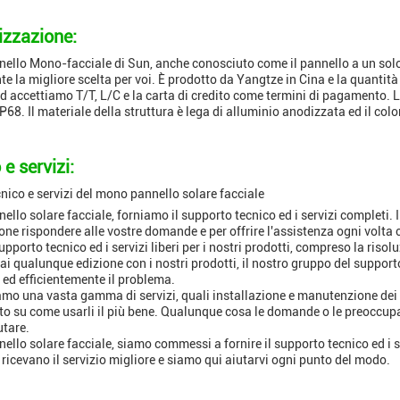
izzazione:
nello Mono-facciale di Sun, anche conosciuto come il pannello a un solo l
 la migliore scelta per voi. È prodotto da Yangtze in Cina e la quantità 
ed accettiamo T/T, L/C e la carta di credito come termini di pagamento
P68. Il materiale della struttura è lega di alluminio anodizzata ed il colo
e servizi:
nico e servizi del mono pannello solare facciale
llo solare facciale, forniamo il supporto tecnico ed i servizi completi. I
one rispondere alle vostre domande e per offrire l'assistenza ogni volta 
upporto tecnico ed i servizi liberi per i nostri prodotti, compreso la riso
i qualunque edizione con i nostri prodotti, il nostro gruppo del supporto
ed efficientemente il problema.
iamo una vasta gamma di servizi, quali installazione e manutenzione dei 
to su come usarli il più bene. Qualunque cosa le domande o le preoccupaz
utare.
llo solare facciale, siamo commessi a fornire il supporto tecnico ed i ser
i ricevano il servizio migliore e siamo qui aiutarvi ogni punto del modo.