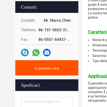
Il nostro pan
grado A sono 
Contatti
protezione co
La nostra te
potere.
Contatti:
Mr. Marco Chen
Telefono:
86-191-5653-3194
Caratteri
Fax:
86-0551-64437-729
Nome di p
Dimension
Tecnologi
Garanzia:
Tipo delle
Contatto ora
Applicazi
Il pannello s
Spedicaci
applicazioni
completa. È p
e un termine 
nel pannello