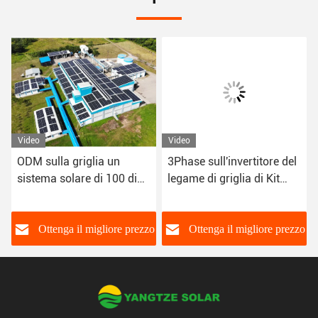
Video
Video
ODM sulla griglia un
3Phase sull'invertitore del
sistema solare di 100 di
legame di griglia di Kit
chilowatt corredi
With 15kw del sistema
dell'invertitore
solare di griglia
o
Ottenga il migliore prezzo
Ottenga il migliore prezzo