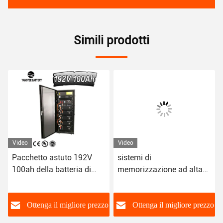
Simili prodotti
Video
Video
Pacchetto astuto 192V
sistemi di
100ah della batteria di
memorizzazione ad alta
BMS HV High Voltage
tensione della batteria al
Lithium
litio 18650 di 96V 200Ah
306Kgs 100amp
o
Ottenga il migliore prezzo
Ottenga il migliore prezzo