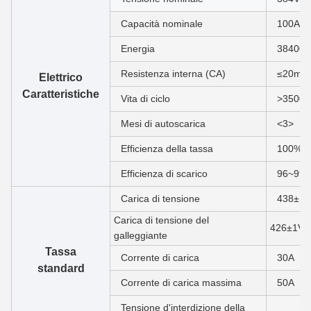
Capacità nominale
100Ah
Energia
38400
Resistenza interna (CA)
≤20mΩ
Elettrico
Caratteristiche
Vita di ciclo
>3500 
Mesi di autoscarica
<3>
Efficienza della tassa
100% 
Efficienza di scarico
96~99
Carica di tensione
438±1V
Carica di tensione del
426±1V
galleggiante
Tassa
Corrente di carica
30A
standard
Corrente di carica massima
50A
Tensione d'interdizione della