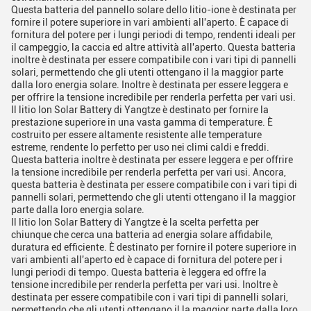
Questa batteria del pannello solare dello litio-ione è destinata per
fornire il potere superiore in vari ambienti all'aperto. È capace di
fornitura del potere per i lungi periodi di tempo, rendenti ideali per
il campeggio, la caccia ed altre attività all'aperto. Questa batteria
inoltre è destinata per essere compatibile con i vari tipi di pannelli
solari, permettendo che gli utenti ottengano il la maggior parte
dalla loro energia solare. Inoltre è destinata per essere leggera e
per offrire la tensione incredibile per renderla perfetta per vari usi.
Il litio Ion Solar Battery di Yangtze è destinato per fornire la
prestazione superiore in una vasta gamma di temperature. È
costruito per essere altamente resistente alle temperature
estreme, rendente lo perfetto per uso nei climi caldi e freddi.
Questa batteria inoltre è destinata per essere leggera e per offrire
la tensione incredibile per renderla perfetta per vari usi. Ancora,
questa batteria è destinata per essere compatibile con i vari tipi di
pannelli solari, permettendo che gli utenti ottengano il la maggior
parte dalla loro energia solare.
Il litio Ion Solar Battery di Yangtze è la scelta perfetta per
chiunque che cerca una batteria ad energia solare affidabile,
duratura ed efficiente. È destinato per fornire il potere superiore in
vari ambienti all'aperto ed è capace di fornitura del potere per i
lungi periodi di tempo. Questa batteria è leggera ed offre la
tensione incredibile per renderla perfetta per vari usi. Inoltre è
destinata per essere compatibile con i vari tipi di pannelli solari,
permettendo che gli utenti ottengano il la maggior parte dalla loro