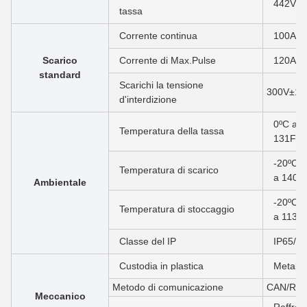
442V±
tassa
Corrente continua
100A
Scarico
Corrente di Max.Pulse
120A (
<
standard
Scarichi la tensione
300V±1V
d'interdizione
0ºC ad 
Temperatura della tassa
131F)
-20ºC a
Temperatura di scarico
a 140F
Ambientale
-20ºC a
Temperatura di stoccaggio
a 113F
Classe del IP
IP65/IP
Custodia in plastica
Metallo
Metodo di comunicazione
CAN/RS
Meccanico