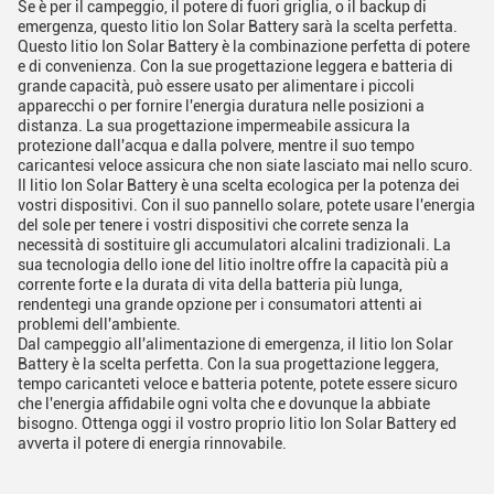
Se è per il campeggio, il potere di fuori griglia, o il backup di
emergenza, questo litio Ion Solar Battery sarà la scelta perfetta.
Questo litio Ion Solar Battery è la combinazione perfetta di potere
e di convenienza. Con la sue progettazione leggera e batteria di
grande capacità, può essere usato per alimentare i piccoli
apparecchi o per fornire l'energia duratura nelle posizioni a
distanza. La sua progettazione impermeabile assicura la
protezione dall'acqua e dalla polvere, mentre il suo tempo
caricantesi veloce assicura che non siate lasciato mai nello scuro.
Il litio Ion Solar Battery è una scelta ecologica per la potenza dei
vostri dispositivi. Con il suo pannello solare, potete usare l'energia
del sole per tenere i vostri dispositivi che correte senza la
necessità di sostituire gli accumulatori alcalini tradizionali. La
sua tecnologia dello ione del litio inoltre offre la capacità più a
corrente forte e la durata di vita della batteria più lunga,
rendentegi una grande opzione per i consumatori attenti ai
problemi dell'ambiente.
Dal campeggio all'alimentazione di emergenza, il litio Ion Solar
Battery è la scelta perfetta. Con la sua progettazione leggera,
tempo caricanteti veloce e batteria potente, potete essere sicuro
che l'energia affidabile ogni volta che e dovunque la abbiate
bisogno. Ottenga oggi il vostro proprio litio Ion Solar Battery ed
avverta il potere di energia rinnovabile.