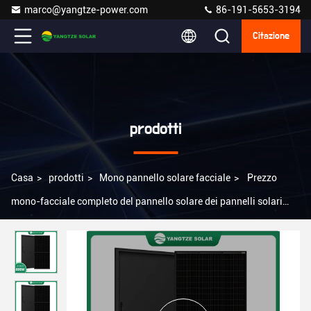
marco@yangtze-power.com
86-191-5653-3194
Citazione
prodotti
Casa
>
prodotti
>
Mono pannello solare facciale
>
Prezzo
mono-facciale completo del pannello solare dei pannelli solari
12V 600Watt Balack Cina di rv