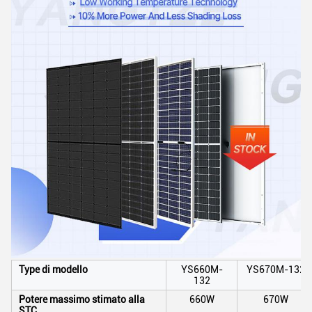
Type di modello
YS660M-
YS670M-132
132
Potere massimo stimato alla
660W
670W
STC