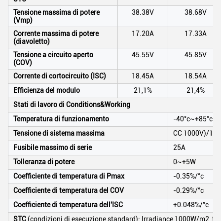
Tensione massima di potere
38.38V
38.68V
(Vmp)
Corrente massima di potere
17.20A
17.33A
(diavoletto)
Tensione a circuito aperto
45.55V
45.85V
(COV)
Corrente di cortocircuito (ISC)
18.45A
18.54A
Efficienza del modulo
21,1%
21,4%
Stati di lavoro di Conditions&Working
Temperatura di funzionamento
-40°c~+85°c
Tensione di sistema massima
CC 1000V)/1500
Fusibile massimo di serie
25A
Tolleranza di potere
0~+5W
Coefficiente di temperatura di Pmax
-0.35%/°c
Coefficiente di temperatura del COV
-0.29%/°c
Coefficiente di temperatura dell'ISC
+0.048%/°c
STC
(condizioni di esecuzione standard): lrradiance 1000W/m2, tempe