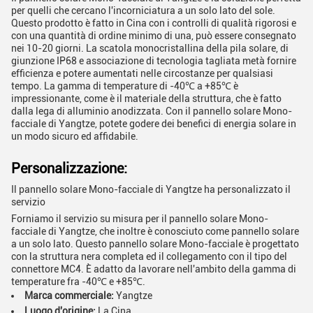
per quelli che cercano l'incorniciatura a un solo lato del sole.
Questo prodotto è fatto in Cina con i controlli di qualità rigorosi e
con una quantità di ordine minimo di una, può essere consegnato
nei 10-20 giorni. La scatola monocristallina della pila solare, di
giunzione IP68 e associazione di tecnologia tagliata metà fornire
efficienza e potere aumentati nelle circostanze per qualsiasi
tempo. La gamma di temperature di -40℃ a +85℃ è
impressionante, come è il materiale della struttura, che è fatto
dalla lega di alluminio anodizzata. Con il pannello solare Mono-
facciale di Yangtze, potete godere dei benefici di energia solare in
un modo sicuro ed affidabile.
Personalizzazione:
Il pannello solare Mono-facciale di Yangtze ha personalizzato il
servizio
Forniamo il servizio su misura per il pannello solare Mono-
facciale di Yangtze, che inoltre è conosciuto come pannello solare
a un solo lato. Questo pannello solare Mono-facciale è progettato
con la struttura nera completa ed il collegamento con il tipo del
connettore MC4. È adatto da lavorare nell'ambito della gamma di
temperature fra -40℃ e +85℃.
Marca commerciale:
Yangtze
Luogo d'origine:
La Cina