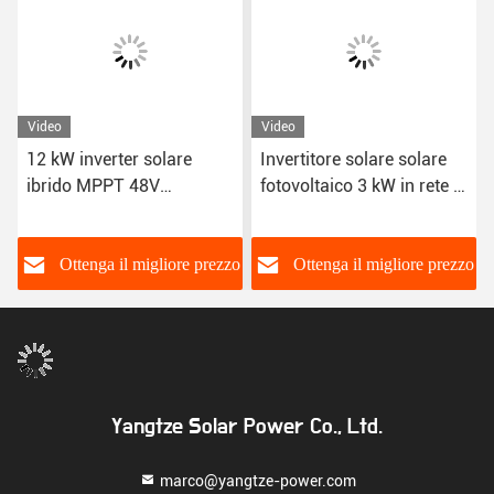
Video
Video
12 kW inverter solare
Invertitore solare solare
ibrido MPPT 48V
fotovoltaico 3 kW in rete di
protezione da
uscita singola o trifase
cortocircuito con 10 anni
di garanzia
o
Ottenga il migliore prezzo
Ottenga il migliore prezzo
Yangtze Solar Power Co., Ltd.
marco@yangtze-power.com