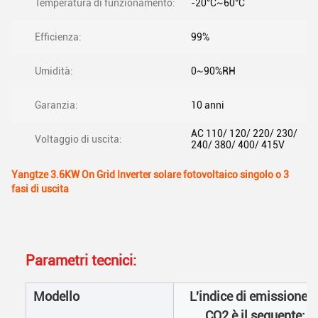
Temperatura di funzionamento:
-20°C~60°C
Efficienza:
99%
Umidità:
0~90%RH
Garanzia:
10 anni
AC 110/ 120/ 220/ 230/
Voltaggio di uscita:
240/ 380/ 400/ 415V
Yangtze 3.6KW On Grid Inverter solare fotovoltaico singolo o 3
fasi di uscita
Parametri tecnici:
Modello
L'indice di emissione d
CO2 è il seguente: