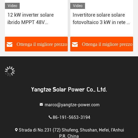
Video
Video
12 kW inverter solare
Invertitore solare solare
ibrido MPPT 48V
fotovoltaico 3 kW in rete di
protezione da
uscita singola o trifase
cortocircuito con 10 anni
di garanzia
o
Ottenga il migliore prezzo
Ottenga il migliore prezzo
Yangtze Solar Power Co., Ltd.
marco@yangtze-power.com
86-191-5653-3194
Strada di No.231 (72) Shufeng, Shushan, Hefei, l'Anhui
P.R. China