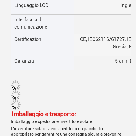
Linguaggio LCD
Inglese
Interfaccia di
comunicazione
Certificazioni
CE, IEC62116/61727, IEC
Grecia, N
Garanzia
5 anni (s
Imballaggio e trasporto:
Imballaggio e spedizione Invertitore solare
L'invertitore solare viene spedito in un pacchetto
appropriato per garantire una consegna sicura e prevenire