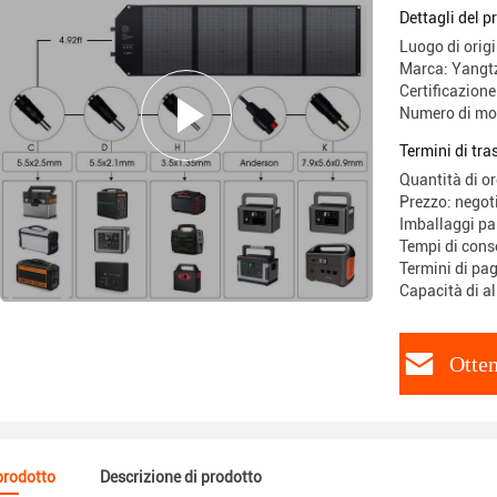
Dettagli del p
Luogo di orig
Marca: Yangt
Certificazio
Numero di mo
Termini di tr
Quantità di o
Prezzo: negot
Imballaggi par
Tempi di cons
Termini di pag
Capacità di a
Otten
 prodotto
Descrizione di prodotto