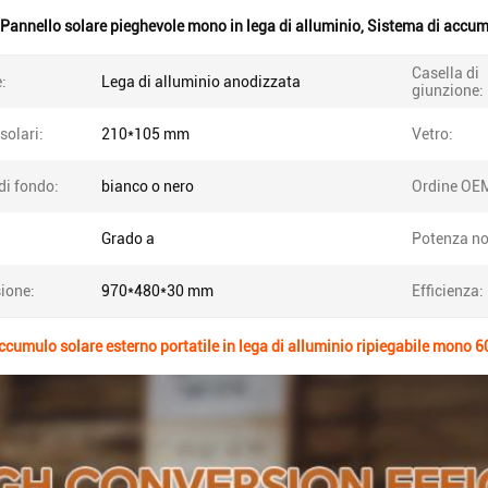
Pannello solare pieghevole mono in lega di alluminio
,
Sistema di accum
Casella di
:
Lega di alluminio anodizzata
giunzione:
solari:
210*105 mm
Vetro:
di fondo:
bianco o nero
Ordine OE
Grado a
Potenza no
ione:
970*480*30 mm
Efficienza:
ccumulo solare esterno portatile in lega di alluminio ripiegabile mono 