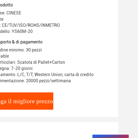
rodotto
ine: CINESE
ze
ne: CE/TUV/ISO/ROHS/INMETRO
dello: YS60M-20
asporto & di pagamento
rdine minimo: 30 pezzi
iable
ticolari: Scatola di Pallet+Carton
egna: 7-20 giorni
amento: L/C, T/T, Western Union, carta di credito
limentazione: 20000 pezzi/settimana
ga il migliore prezzo