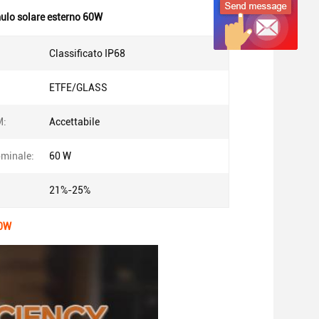
ulo solare esterno 60W
Classificato IP68
ETFE/GLASS
M:
Accettabile
minale:
60 W
21%-25%
60W