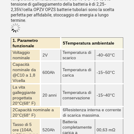
tensione di galleggiamento della batteria è di 2,25-
2,35V/cella.OPZV OPZS batterie tubolari sono la scelta
perfetta per affidabile, stoccaggio di energia a lungo
termine.
1. Parametro
5Temperatura ambientale
funzionale
Voltaggio
Temperatura di
2V
-40~60
°C
nominale
scarico
Capacità
nominale da
Temperatura di
600Ah
-15~50
°C
@C10 a 1,8
carica
V/cella
La vita
galleggiante
Temperatura di
20 anni
-15~40
°C
progettata
conservazione
20
°C
(68° F)
2Capacità nominale a
6Resistenza interna e corrente
20
°C
(68° F)
di scarica massima.
Batteria
Tasso di 5
completamente
ore (104A,
520Ah
00,63 mΩ
carica a