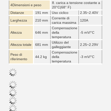
8. carica a tensione costante a
4Dimensioni e peso
20
°C
(68° F)
Distanze
191 mm
Uso ciclico
2.35~2.40V
Corrente di
Larghezza
210 mm
120A
carica massima
Compensazione
Altezza
646 mm
della
-5 mV/
°C
temperatura
Utilizzo del
Altezza totale
681 mm
2.25~2.29V
galleggiante
Compensazione
Peso di
44.2 kg
della
-3 mV/
°C
riferimento
temperatura