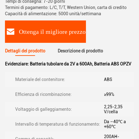
Tempi di consegna: 7-20 giorni
Termini di pagamento: L/C, T/T, Western Union, carta di credito
Capacità di alimentazione: 5000 unità/settimana
Ottenga il migliore prezzo
Dettagli del prodotto
Descrizione di prodotto
Evidenziare:
Batteria tubolare da 2V a 600Ah
,
Batteria ABS OPZV
Materiale del contenitore:
ABS
Efficienza di ricombinazione:
≥99%
2,25-2,35
Voltaggio di galleggiamento:
V/cella
Da –40℃ a
Intervallo di temperatura di funzionamento:
+60℃
200AH-