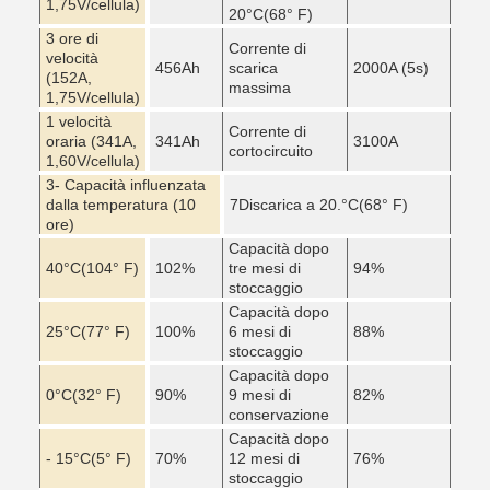
1,75V/cellula)
20
°C
(68° F)
3 ore di
Corrente di
velocità
456Ah
scarica
2000A (5s)
(152A,
massima
1,75V/cellula)
1 velocità
Corrente di
oraria (341A,
341Ah
3100A
cortocircuito
1,60V/cellula)
3- Capacità influenzata
dalla temperatura (10
7Discarica a 20.
°C
(68° F)
ore)
Capacità dopo
40
°C
(104° F)
102%
tre mesi di
94%
stoccaggio
Capacità dopo
25
°C
(77° F)
100%
6 mesi di
88%
stoccaggio
Capacità dopo
0
°C
(32° F)
90%
9 mesi di
82%
conservazione
Capacità dopo
- 15
°C
(5° F)
70%
12 mesi di
76%
stoccaggio