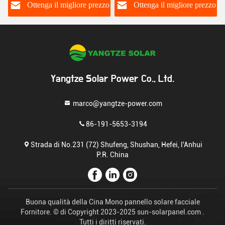
di alluminio mono
o
Ottenga il migliore prezzo
Ottenga il migliore prezzo
Yangtze Solar Power Co., Ltd.
marco@yangtze-power.com
86-191-5653-3194
Strada di No.231 (72) Shufeng, Shushan, Hefei, l'Anhui
P.R. China
Buona qualità della Cina Mono pannello solare facciale
Fornitore. © di Copyright 2023-2025 sun-solarpanel.com .
Tutti i diritti riservati.