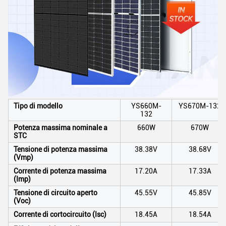
Tipo di modello
YS660M-
YS670M-132
132
Potenza massima nominale a
660W
670W
STC
Tensione di potenza massima
38.38V
38.68V
(Vmp)
Corrente di potenza massima
17.20A
17.33A
(Imp)
Tensione di circuito aperto
45.55V
45.85V
(Voc)
Corrente di cortocircuito (Isc)
18.45A
18.54A