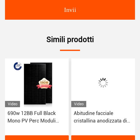
Invii
Simili prodotti
Video
Video
690w 12BB Full Black
Abitudine facciale
Mono PV Perc Moduli
cristallina anodizzata di
Solari con connettore
PERC Half Cell 670W del
MC4
pannello solare della lega