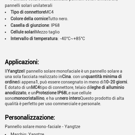
pannelli solari unilaterali
Tipo di connettore
MC4
Colore della cornice
Tutto nero.
Casella di giunzione
: IP68
Cellule solari
Mezzo taglio
Intervallo di temperatura
: -40°C~+85°C
Applicazioni:
Il
Yangtze
Il pannello solare monofaciale è un pannello solare a
una sola facciata realizzato in
Cina
. con un
quantità minima di
ordine
di appena
1
, può essere consegnato in meno di
10-20 giorni
.
È dotato di un
MC4
tipo di connettore, telaio di
leghe di alluminio
anodizzato
, e un
Protezione IP68
Le sue cellule
sono
monocristallino
, e ha un
nero intero
Questo prodotto di alta
qualità è perfetto per uso commerciale e personale.
Personalizzazione:
Pannello solare mono-faciale - Yangtze
Marchio: Yangtze